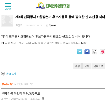
제3회 전국동시조합장선거 후보자등록 등에 필요한 신고.신청 서식
JB한우
조회
|
2023.02.07 16:07
|
4097
제3회 전국동시조합장선거 후보자등록에 필요한 신고,신청 서식 입니다.
각종 신고ㆍ신청ㆍ제출 서식 목록 전북한우협동조합.hwp
(192KB)
(325)
수정
삭제
목록으로
댓글
0
개
공지사항
58개(1/3페이지)
본점 정육 작업장 직원채용 공고
JB한우
2026.01.28 11:53
조회 3027
|
|