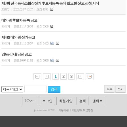
제3회 전국동시조합장선거 후보자등록 등에 필요한 신고.신청 서식
JB한우
2023.02.07 16:07
조회 4098
|
|
대의원 후보자 등록 공고
관리자
2021.11.17 09:34
조회 5560
|
|
제4호 대의원 선거공고
관리자
2021.11.13 08:57
조회 5433
|
|
임원(감사) 당선 공고
관리자
2021.10.07 11:02
조회 5658
|
|
1
2
3
목록
쓰기
PC모드
로그인
회원가입
검색
맨위로
jbhanwoo.com © 2026
이용약관
개인정보 취급방침