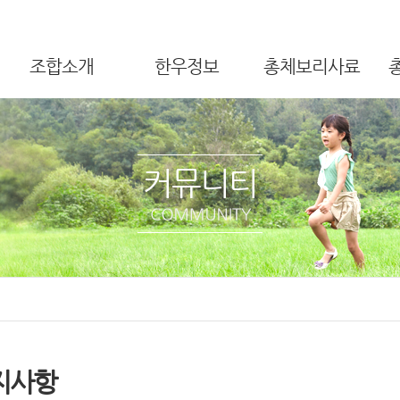
조합소개
한우정보
총체보리사료
커뮤니티
지사항