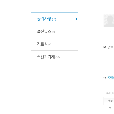
공지사항
(59)
축산뉴스
(4)
자료실
(4)
공고 
축산기자재
(10)
댓
58개(1
번호
58