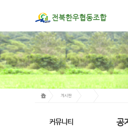
전북한우협동조합
게시판
공
커뮤니티