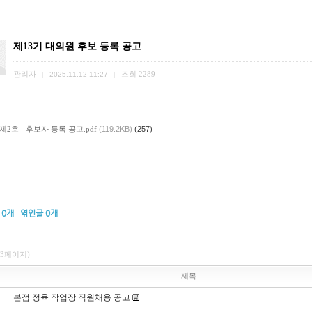
제13기 대의원 후보 등록 공고
관리자
조회
2289
|
2025.11.12 11:27
|
제2호 - 후보자 등록 공고.pdf
(119.2KB)
(257)
글
0
개
|
엮인글
0
개
/3페이지)
제목
본점 정육 작업장 직원채용 공고