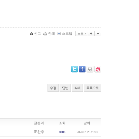
신고
인쇄
스크랩
수정
답변
삭제
목록으로
글쓴이
조회
날짜
JB한우
3005
2026.01.28 11:53